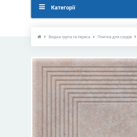
Категорії
Вхідна група та тераса
Плитка для сходів