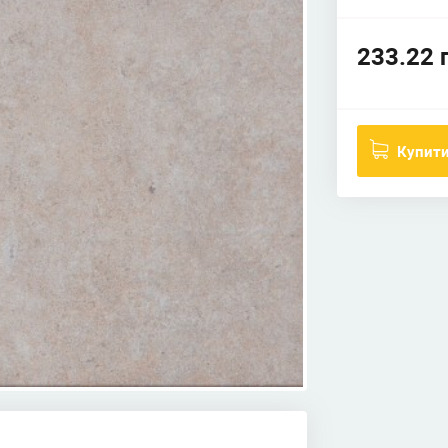
233.22 
Купит