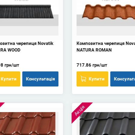
озитна черепиця Novatik
Композитна черепиця Nova
URA WOOD
NATURA ROMAN
98 грн/шт
717.86 грн/шт
Купити
Консультація
Купити
Консульт
Акція