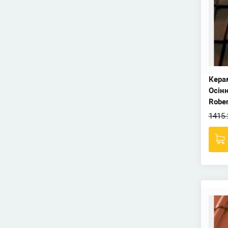
Кера
Осін
Robe
1415.