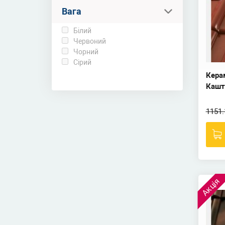
Вага
Білий
Червоний
Чорний
Сірий
Кера
Кашт
1151.
Акція