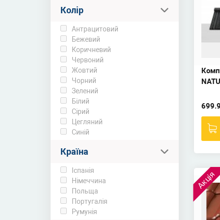
Колір
Антрацитовий
Бежевий
Коричневий
Червоний
Жовтий
Комп
Чорний
NAT
Зелений
Білий
699.
Сірий
Цегляний
Синій
Країна
Іспанія
Акція
Німеччина
Польща
Португалія
Румунія