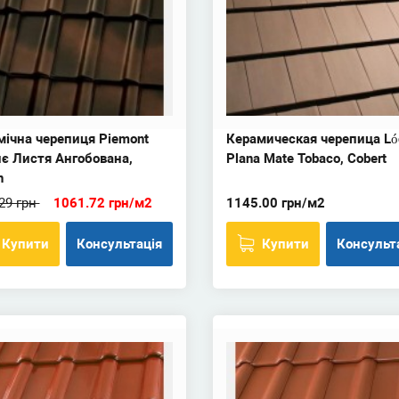
мічна черепиця Piemont
Керамическая черепица Ló
нє Листя Ангобована,
Plana Mate Tobaco, Cobert
n
29 грн
1061.72 грн/м2
1145.00 грн/м2
Купити
Консультація
Купити
Консульт