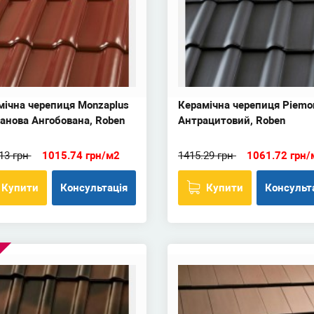
мічна черепиця Monzaplus
Керамічна черепиця Piemo
анова Ангобована, Roben
Антрацитовий, Roben
13 грн
1015.74 грн/м2
1415.29 грн
1061.72 грн/
Купити
Консультація
Купити
Консульт