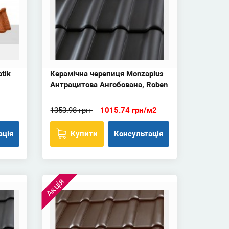
tik
Керамічна черепиця Monzaplus
Антрацитова Ангобована, Roben
1353.98 грн
1015.74 грн/м2
ація
Купити
Консультація
Акція