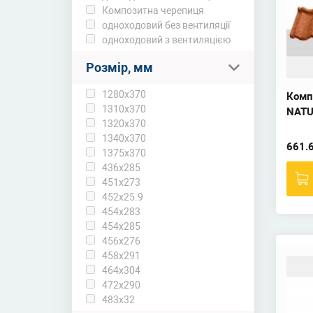
Композитна черепиця
одноходовий без вентиляції
одноходовий з вентиляцією
Розмір, мм
1280х370
Комп
1310х370
NATU
1320х370
1340х370
661.
1375х370
436х285
451х273
452х25.9
454х283
454х285
456х276
458х291
464х304
472x290
483х32