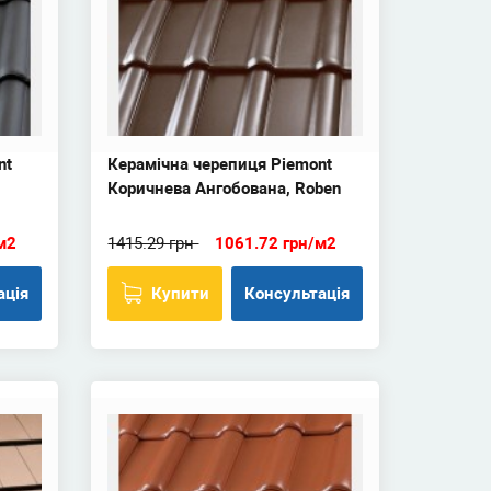
nt
Керамічна черепиця Piemont
Коричнева Ангобована, Roben
м2
1415.29 грн
1061.72 грн/м2
ація
Купити
Консультація