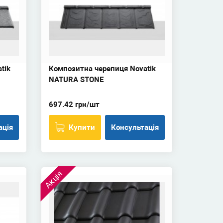
tik
Композитна черепиця Novatik
NATURA STONE
697.42 грн/шт
ація
Купити
Консультація
Акція