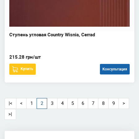
Ступень угловая Country Wisnia, Cerrad
215.28 грн/шт
Купить
Консультация
|<
<
1
2
3
4
5
6
7
8
9
>
>|