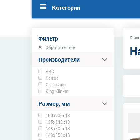
Категории
Фильтр
Глав
Сбросить все
Н
Производители
ABC
Cerrad
Gresmanc
King Klinker
Размер, мм
100x200x13
135x245x13
148x300x13
148x350x13