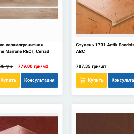
ка керамогранитная
Ступень 1701 Antik Sandste
ne Marrone RECT, Cerrad
ABC
05 грн
779.00 грн/м2
787.35 грн/шт
Купить
Консультация
Купить
Консульт