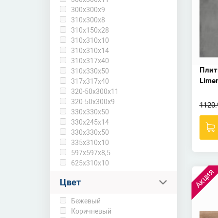
300x300x9
310x300x8
310х150х28
310х310х10
310х310х14
310х317х40
Плит
310х330х50
Limer
317х317х40
320-50x300x11
320-50x300x9
1120.
330x330x50
330х245х14
330х330х50
335х310х10
597x597x8,5
625х310х10
Акция
Цвет
Бежевый
Коричневый