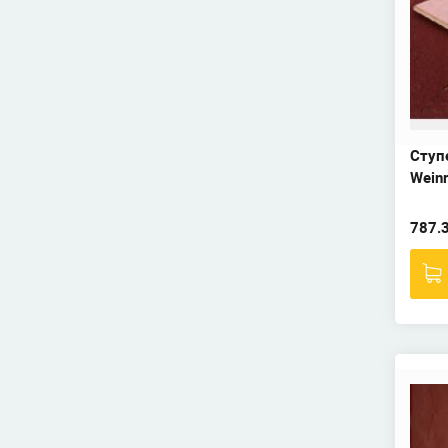
Ступе
Weinr
787.