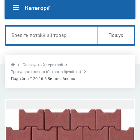
Категорії
Пошук
Благоустрій території
Тротуарна плитка (бетонна бруківка)
Подвійна Т 20-16-6 Вишня, Авеню