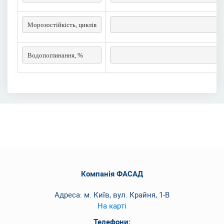
Морозостійкість, циклів
F 
Водопоглинання, %
Компанія ФАСАД
Адреса: м. Київ, вул. Крайня, 1-В
На карті
Телефони: