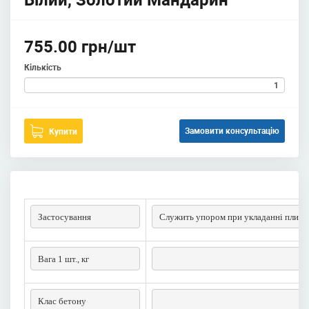
Білий, Золотий Мандарин
755.00 грн/шт
Кількість
Замовити консультацію
Купити
Застосування
Служить упором при укладанні плитки
Вага 1 шт., кг
1
Клас бетону
В