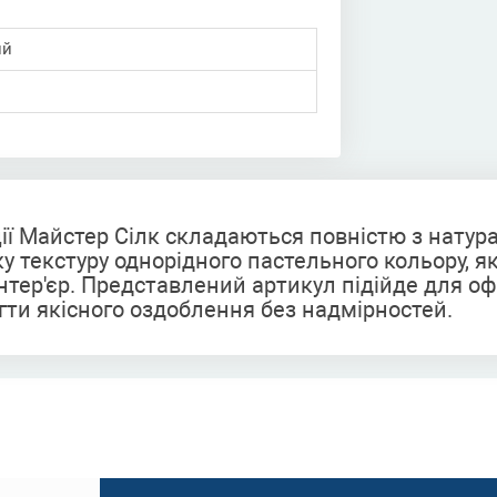
ий
екції Майстер Сілк складаються повністю з нату
 текстуру однорідного пастельного кольору, я
нтер'єр. Представлений артикул підійде для о
ягти якісного оздоблення без надмірностей.