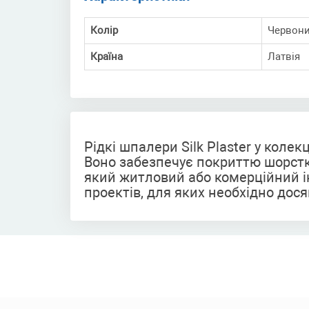
Колір
Червон
Країна
Латвія
Рідкі шпалери Silk Plaster у кол
Воно забезпечує покриттю шорстку
який житловий або комерційний і
проектів, для яких необхідно дос