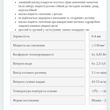
зовнішній вигляд кладки не псується сірим цементним нальотом
після набору міцності розчин стійкий до погодних впливів, дощу,
морозостійкий
висока міцність зчеплення з цеглою
не відбувається надмірного висихання та «згоряння» розчину
висока міцність зчеплення при використанні частково гідрофобної
лицьової вапняно-піщаної цегли
простий та зручний у застосуванні, значно заощаджує час
Зернистість
0-4 мм
Міцність на стиснення
≥ 5 Н/мм²
Коефіцієнт теплопровідності
бл. 0,83 Вт/
Витрата води
бл. 2,5-3,0 л
Вихід готового розчину
З 1-го мішка 
Витрата суміші кладки
43-53 кг/м2 з
Температура повітря та основи:
+5⁰С – +30⁰
Форма постачання
Мішки – 25 к