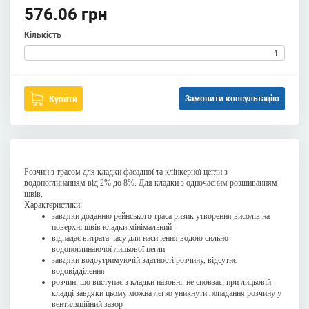
576.06 грн
Кількість
Замовити консультацію
Купити
Розчин з трасом для кладки фасадної та клінкерної цегли з
водопоглинанням від 2% до 8%. Для кладки з одночасним розшиванням
швів.
Характеристики:
завдяки доданню рейнського траса ризик утворення висолів на
поверхні швів кладки мінімальний
відпадає витрата часу для насичення водою сильно
водопоглинаючої лицьової цегли
завдяки водоутримуючій здатності розчину, відсутнє
водовідділення
розчин, що виступає з кладки назовні, не сповзає; при лицьовій
кладці завдяки цьому можна легко уникнути попадання розчину у
вентиляційний зазор