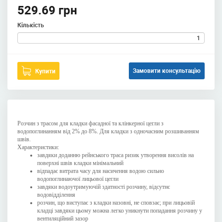
529.69 грн
Кількість
Замовити консультацію
Купити
Розчин з трасом для кладки фасадної та клінкерної цегли з
водопоглинанням від 2% до 8%. Для кладки з одночасним розшиванням
швів.
Характеристики:
завдяки доданню рейнського траса ризик утворення висолів на
поверхні швів кладки мінімальний
відпадає витрата часу для насичення водою сильно
водопоглинаючої лицьової цегли
завдяки водоутримуючій здатності розчину, відсутнє
водовідділення
розчин, що виступає з кладки назовні, не сповзає; при лицьовій
кладці завдяки цьому можна легко уникнути попадання розчину у
вентиляційний зазор