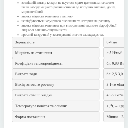
зовнішній вигляд кладки не псується сірим цементним нальотом
після набору міцності розчин стійкий до погодних впливів, дощу,
морозостійкий
висока міцність зчеплення з цеглою
не відбувається надмірного висихання та «згоряння» розчину
висока міцність зчеплення при використанні частково гідрофобної
лицьової вапняно-піщаної цегли
простий та зручний у застосуванні, значно заощаджує час
Зернистість
0-4 мм
Міцність на стиснення
≥ 5 Н/мм²
Коефіцієнт теплопровідності
бл. 0,83 Вт/
Витрата води
бл. 2,5-3,0 л
Вихід готового розчину
З 1-го мішка 
Витрата суміші кладки
43-53 кг/м2 з
Температура повітря та основи:
+5⁰С – +30⁰
Форма постачання
Мішки – 25 к