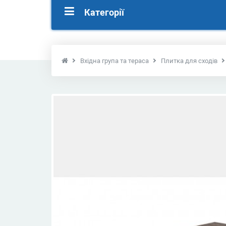
Категорії
Вхідна група та тераса
Плитка для сходів