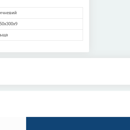
ичневий
50x300x9
ьща