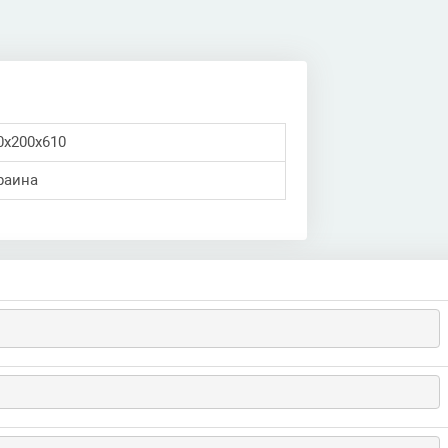
0х200х610
раина