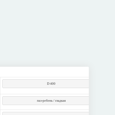
D 400
паз-ребень / гладкая