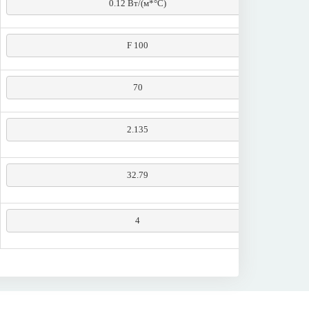
0.12 Вт/(м*°С)
F 100
70
2.135
32.79
4