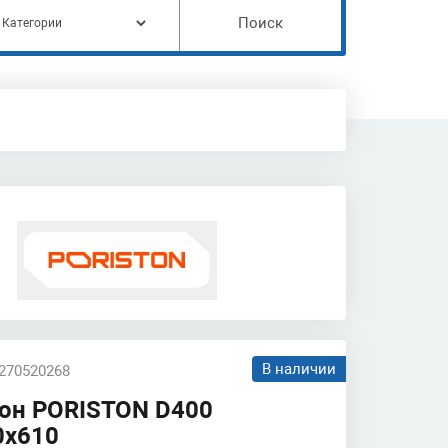
Поиск
В наличии
 270520268
тон PORISTON D400
0х610