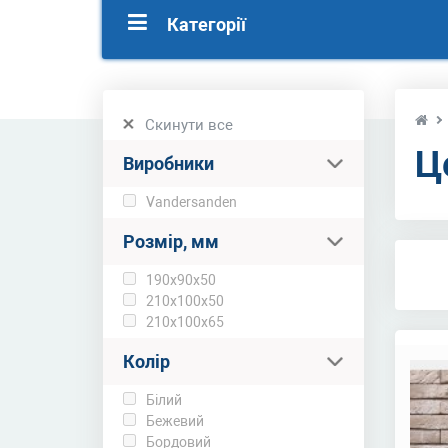
Категорії
Скинути все
Ц
Виробники
Vandersanden
Розмір, мм
190х90х50
210х100х50
210х100х65
Колір
Білий
Бежевий
Бордовий