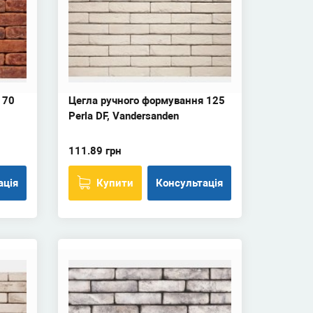
 70
Цегла ручного формування 125
Perla DF, Vandersanden
111.89 грн
ація
Купити
Консультація