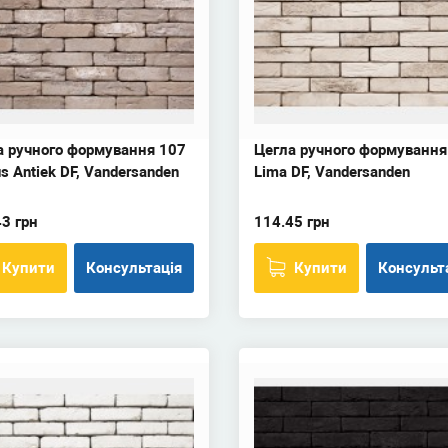
а ручного формування 107
Цегла ручного формування
s Antiek DF, Vandersanden
Lima DF, Vandersanden
3 грн
114.45 грн
Купити
Консультація
Купити
Консульт