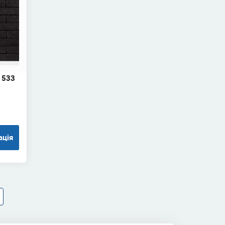
 533
ація