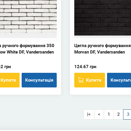
а ручного формування 350
Цегла ручного формування
ow White DF, Vandersanden
Morvan DF, Vandersanden
2 грн
124.67 грн
Купити
Консультація
Купити
Консульт
|<
<
1
2
3