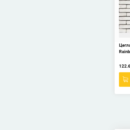
Цегл
Rainb
122.6