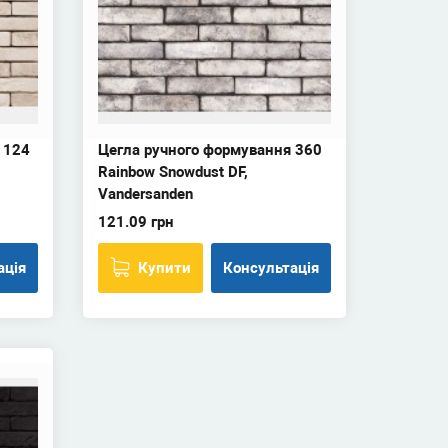
 124
Цегла ручного формування 360
Rainbow Snowdust DF,
Vandersanden
121.09 грн
ація
Купити
Консультація