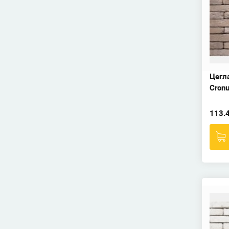
Цегл
Cronu
113.4