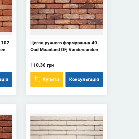
 102
Цегла ручного формування 40
den
Oud Maasland DF, Vandersanden
110.36 грн
ація
Купити
Консультація