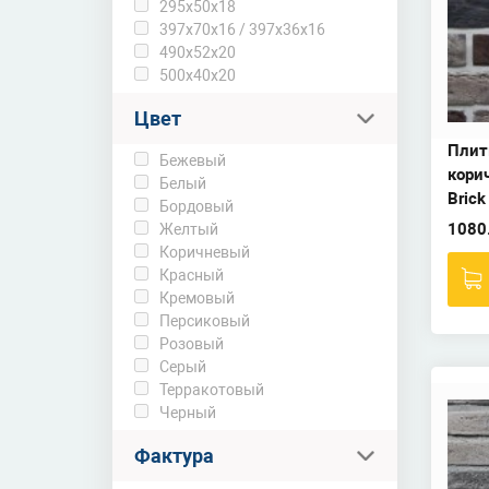
295х50х18
397х70х16 / 397х36х16
490х52х20
500х40х20
Цвет
Плит
Бежевый
кори
Белый
Brick
Бордовый
1080
Желтый
Коричневый
Красный
Кремовый
Персиковый
Розовый
Серый
Терракотовый
Черный
Фактура