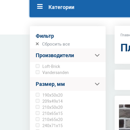
Категории
Фильтр
Глав
Сбросить все
П
Производители
Loft-Brick
Vandersanden
Размер, мм
190х50х20
209х49х14
210х50х20
210х65х15
210х65х20
240х71х15