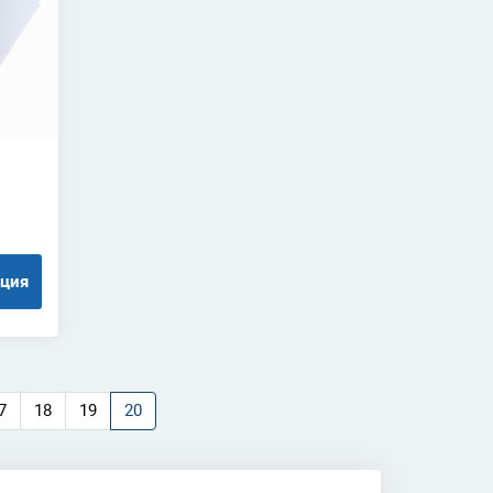
ация
7
18
19
20