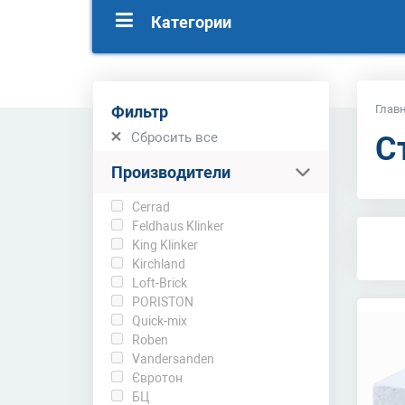
Категории
Фильтр
Глав
Сбросить все
С
Производители
Cerrad
Feldhaus Klinker
King Klinker
Kirchland
Loft-Brick
PORISTON
Quick-mix
Roben
Vandersanden
Євротон
БЦ