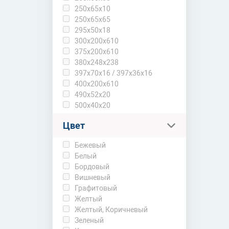
250х65х10
250х65х65
295х50х18
300х200х610
375х200х610
380х248х238
397х70х16 / 397х36х16
400х200х610
490х52х20
500х40х20
Цвет
Бежевый
Белый
Бордовый
Вишневый
Графитовый
Желтый
Желтый, Коричневый
Зеленый