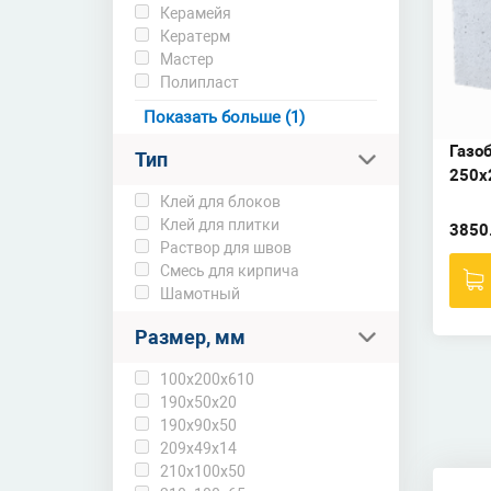
Керамейя
Кератерм
Мастер
Полипласт
Фасад
Показать больше (1)
Газо
Тип
250х
Клей для блоков
Клей для плитки
3850
Раствор для швов
Смесь для кирпича
Шамотный
Размер, мм
100х200х610
190х50х20
190х90х50
209х49х14
210х100х50