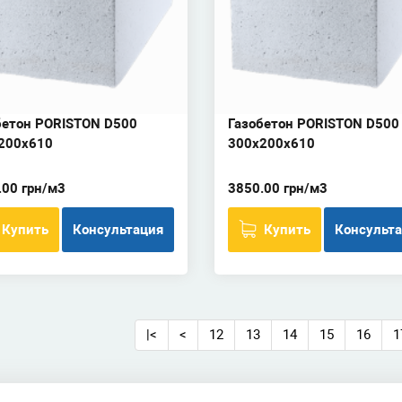
бетон PORISTON D500
Газобетон PORISTON D500
200х610
300х200х610
.00 грн/м3
3850.00 грн/м3
Купить
Консультация
Купить
Консульт
|<
<
12
13
14
15
16
1