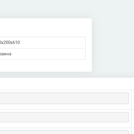
0х200х610
раина