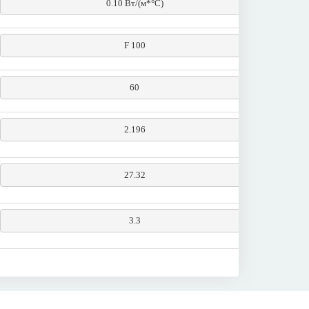
0.10 Вт/(м*°С)
F 100
60
2.196
27.32
3.3