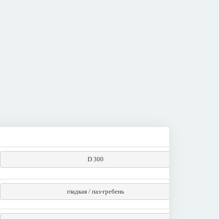
D 300
гладкая / паз-гребень