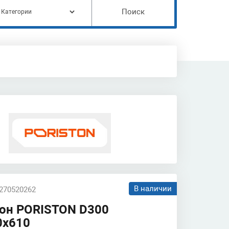
Поиск
В наличии
 270520262
тон PORISTON D300
0х610