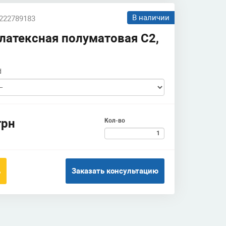
В наличии
 222789183
латексная полуматовая С2,
d
грн
Кол-во
Заказать консультацию
ь