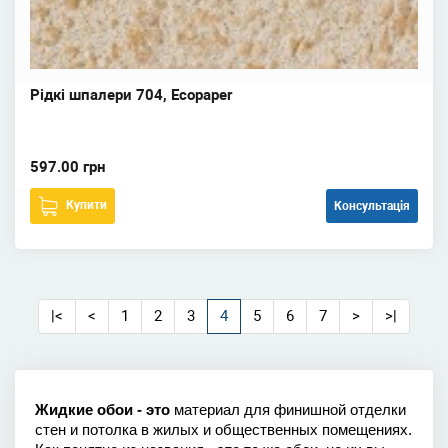
Рідкі шпалери 704, Ecopaper
597.00 грн
Купити
Консультація
|<
<
1
2
3
4
5
6
7
>
>|
Жидкие обои - это 
материал для финишной отделки 
стен и потолка в жилых и общественных помещениях. 